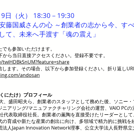
9日（火） 18:30－19:30
安藤国威さんの心 ～創業者の志から今、す
して、未来へ手渡す「魂の震え」
たでも参加いただけます。
 以下から当日直接アクセスください。登録不要です。
ve/twiHDBkSnUM?feature=share
信します。その場合、以下から参加登録ください。折り返しUR
ning.com/andosan
う くにたけ）プロフィール
井深大、盛田昭夫ら、創業者のスタッフとして務めた後、ソニー
ニアリング/マニュファクチャリング会社の運営、VAIO PC
式会社代表取締役社長。創業者の薫陶を直接受けたリーダーとし
代の育成や新たな産業の創出に向け、多領域で精力的に挑戦を続け
Japan Innovation Network理事、公立大学法人長野