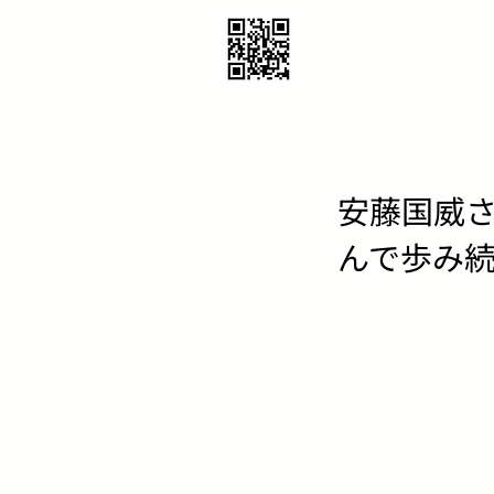
安藤国威
んで歩み