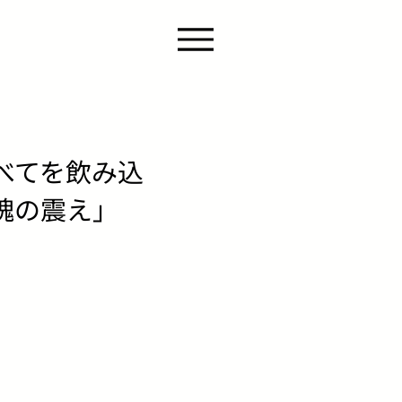
べてを飲み込
魂の震え」