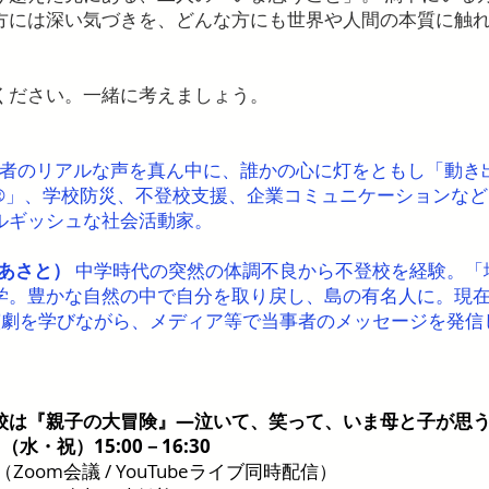
方には深い気づきを、どんな方にも世界や人間の本質に触
ください。一緒に考えましょう。
】
者のリアルな声を真ん中に、誰かの心に灯をともし「動き
®」、学校防災、不登校支援、企業コミュニケーションなど
ルギッシュな社会活動家。
 あさと）
中学時代の突然の体調不良から不登校を経験。「
学。豊かな自然の中で自分を取り戻し、島の有名人に。現
演劇を学びながら、メディア等で当事者のメッセージを発信
校は『親子の大冒険』―泣いて、笑って、いま母と子が思
日（水・祝）15:00－16:30
oom会議 / YouTubeライブ同時配信）