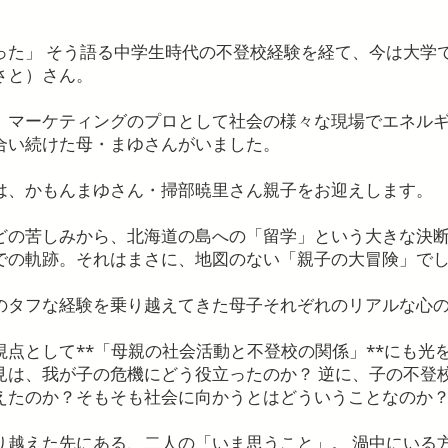
った」 そう語る中学生時代の不登校経験を経て、今は大学
さと）さん。
、マーケティングのプロとして社会の様々な現場でエネル
合い続けた母・まゆさんがいました。
は、かもんまゆさん・掃部暁里さん親子をお迎えします。
どの苦しみから、北海道の島への「留学」という大きな決
での軌跡。それはまさに、地図のない「親子の大冒険」で
のタフな経験を乗り越えてきた母子それぞれのリアルな心
点として**「母親の社会活動と不登校の関係」**にも光
見は、我が子の危機にどう役立ったのか？ 逆に、子の不登
えたのか？そもそも社会に向かうとはどういうことなのか
り越えた先にある、二人の「いま思うこと」。 渦中にいる