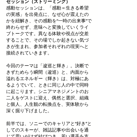
セッション（ストリーミング）
感動セッションは、「感動＝生きる希望
の実感」を出発点に、なぜ心が震えたの
かを紐解き、その感動を“一時の出来事”で
終わらせず、意味へと変換していくライ
ブトークです。異なる体験や視点が交差
することで、その場でしか起きない気づ
きが生まれ、参加者それぞれの現実へと
接続されていきます。
今回のテーマは「逡巡と輝き」。決断で
きずためらう瞬間（逡巡）と、内面から
溢れるエネルギー（輝き）は、対極にあ
るようでいて、ときに同じ人の中で同時
に起こります。シニアマネジメントのお
二人をゲストに迎え、偶然と選択、組織
と個人、人生観の転換点を、実体験から
深く掘り下げました。
前半では、ソニーでのキャリアと“好き”と
してのスキーが、雑誌記事や出会いを通
じて思いがけず結びつき、若い選手を支