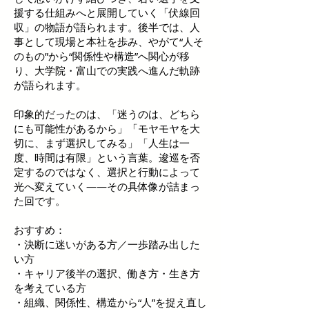
援する仕組みへと展開していく「伏線回
収」の物語が語られます。後半では、人
事として現場と本社を歩み、やがて“人そ
のもの”から“関係性や構造”へ関心が移
り、大学院・富山での実践へ進んだ軌跡
が語られます。
印象的だったのは、「迷うのは、どちら
にも可能性があるから」「モヤモヤを大
切に、まず選択してみる」「人生は一
度、時間は有限」という言葉。逡巡を否
定するのではなく、選択と行動によって
光へ変えていく——その具体像が詰まっ
た回です。
おすすめ：
・決断に迷いがある方／一歩踏み出した
い方
・キャリア後半の選択、働き方・生き方
を考えている方
・組織、関係性、構造から“人”を捉え直し