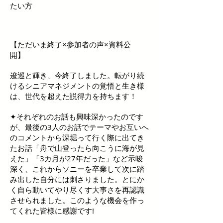
たい方
【ただいま終了×参加者の声×資料公
開】
逡巡と輝き、今終了しました。転がり続
けるシニアマネジメントの覚悟と生き様
は、世代を超えた説得力を持ちます！
✦それぞれのお話も興味深かったのです
が、最後の3人のお話でテーマやお互いへ
のコメントから深堀って行く際に出てき
たお話「舟で山登ったら向こうに海が見
えた」「3カ月が27年だった」など示唆
深く、これからソニーを卒業して次に踏
み出した自分には刺さりました。とにか
く自ら動いてやり尽くす大事さを再認識
させられました。このような機会を作っ
てくれた皆様に感謝です!