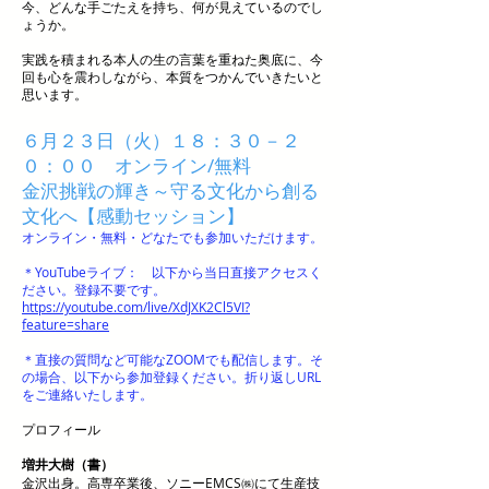
今、どんな手ごたえを持ち、何が見えているのでし
ょうか。
実践を積まれる本人の生の言葉を重ねた奥底に、今
回も心を震わしながら、本質をつかんでいきたいと
思います。
６月２３日（火）１８：３０－２
０：００ オンライン/無料
金沢挑戦の輝き～守る文化から創る
文化へ【感動セッション】
オンライン・無料・どなたでも参加いただけます。
＊YouTubeライブ： 以下から当日直接アクセスく
ださい。登録不要です。
https://youtube.com/live/XdJXK2Cl5VI?
feature=share
＊直接の質問など可能なZOOMでも配信します。そ
の場合、以下から参加登録ください。折り返しURL
をご連絡いたします。
プロフィール
増井大樹（書）
金沢出身。高専卒業後、ソニーEMCS㈱にて生産技