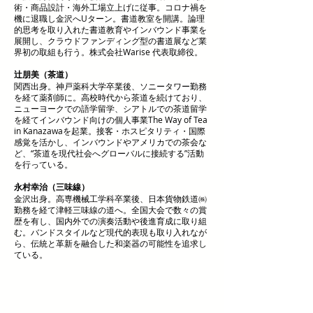
術・商品設計・海外工場立上げに従事。コロナ禍を
機に退職し金沢へUターン。書道教室を開講。論理
的思考を取り入れた書道教育やインバウンド事業を
展開し、クラウドファンディング型の書道展など業
界初の取組も行う。株式会社Warise 代表取締役。
辻朋美（茶道）
関西出身。神戸薬科大学卒業後、ソニータワー勤務
を経て薬剤師に。高校時代から茶道を続けており、
ニューヨークでの語学留学、シアトルでの茶道留学
を経てインバウンド向けの個人事業The Way of Tea
in Kanazawaを起業。接客・ホスピタリティ・国際
感覚を活かし、インバウンドやアメリカでの茶会な
ど、“茶道を現代社会へグローバルに接続する”活動
を行っている。
永村幸治（三味線）
金沢出身。高専機械工学科卒業後、日本貨物鉄道㈱
勤務を経て津軽三味線の道へ。全国大会で数々の賞
歴を有し、国内外での演奏活動や後進育成に取り組
む。バンドスタイルなど現代的表現も取り入れなが
ら、伝統と革新を融合した和楽器の可能性を追求し
ている。