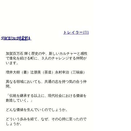
トレイラー(1)
(2)
ダイジェスト(1)
全文スクリプト
加賀百万石 輝く歴史の中、新しいカルチャーと感性
で進化を続ける町に、３人のチャレンジする仲間が
います。
増井大樹（書）辻朋美（茶道）永村幸治（三味線）
異なる領域においても、共通の志を持つ気の合う仲
間。
「伝統を継承する以上に、現代社会における価値を
創造していく。」
どんな価値を生んでいくのでしょうか。
どういう歩みを経て、なぜ、その心持に至ったので
しょうか。