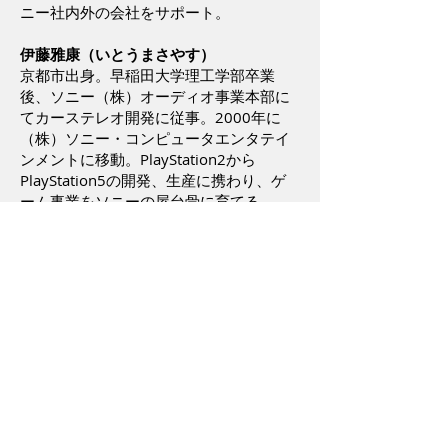
ニー社内外の会社をサポート。
伊藤雅康（いとうまさやす）
京都市出身。早稲田大学理工学部卒業
後、ソニー（株）オーディオ事業本部に
てカーステレオ開発に従事。2000年に
（株）ソニー・コンピュータエンタテイ
ンメントに移動。PlayStation2から
PlayStation5の開発、生産に携わり、ゲ
ーム事業をソニーの屋台骨に育てる。
2017年ソニー（株）執行役員、2021年
（株）ソニー・インタラクティブエンタ
テインメント代表取締役副社長を経て
2022年ソニー・ホンダモビリティ（株）
シニア・エグゼクティブアドバイザーに
就任。現在に至る。