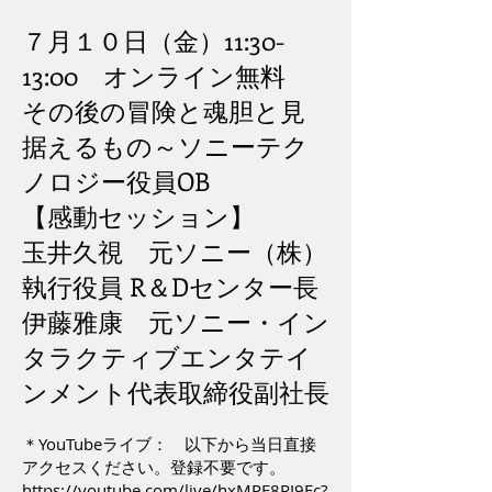
７月１０日（金）11:30-
13:00 オンライン無料
その後の冒険と魂胆と見
据えるもの～ソニーテク
ノロジー役員OB
【感動セッション】
玉井久視 元ソニー（株）
執行役員 R＆Dセンター長
伊藤雅康 元ソニー・イン
タラクティブエンタテイ
ンメント代表取締役副社長
＊YouTubeライブ： 以下から当日直接
アクセスください。登録不要です。
https://youtube.com/live/hxMPE8RI9Fc?