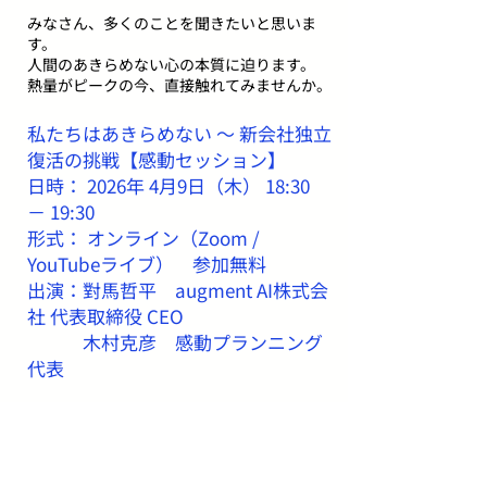
みなさん、多くのことを聞きたいと思いま
す。
​人間のあきらめない心の本質に迫ります。
熱量がピークの今、直接触れてみませんか。
私たちはあきらめない ～ 新会社独立
復活の挑戦【感動セッション】
日時： 2026年 4月9日（木） 18:30
－ 19:30
形式： オンライン（Zoom /
YouTubeライブ） 参加無料
出演：對馬哲平 augment AI株式会
社 代表取締役 CEO
木村克彦 感動プランニング
代表
出演者プロフィール
對馬 哲平（つしま てっぺい）augment
AI株式会社 代表取締役CEO
大阪大学修士課程終了後、2014年ソニー入